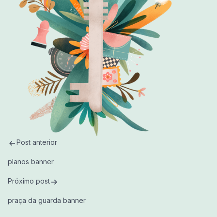
2ª VIA DO BOLETO
Caixa de
Obituários
memórias
Jazigo
Repatriação
Floricultura
Vela Virtual
Columbário
Praça da guarda
Post anterior
planos banner
Próximo post
praça da guarda banner