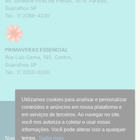
Av. Silvestre Pires de Freitas
,
1579
,
Paraíso
,
Guarulhos
SP
Tel.: 11 2088-4230
PRIMAVERAS ESSENCIAL
Rua Luís Gama
,
185
,
Centro
,
Guarulhos
SP
Tel.: 11 2050-0200
Utilizamos cookies para analisar e personalizar
Utilizamos cookies para analisar e personalizar
conteúdos e anúncios em nossa plataforma e
conteúdos e anúncios em nossa plataforma e
em serviços de terceiros. Ao navegar no site,
em serviços de terceiros. Ao navegar no site,
você nos autoriza a coletar e usar essas
você nos autoriza a coletar e usar essas
informações. Você pode alterar isso a qualquer
informações. Você pode alterar isso a qualquer
Nossa vocação é trazer amor e luz ao
tempo.
tempo.
Saiba mais
Saiba mais