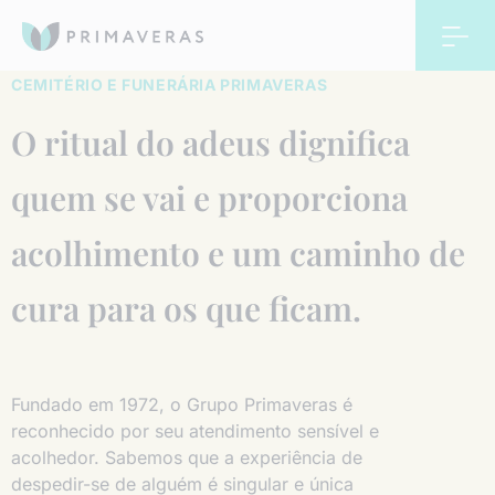
EVENTOS
SOBRE NÓS
CEMITÉRIO E FUNERÁRIA PRIMAVERAS
O ritual do adeus dignifica
ÁREA DO CLIENTE
PERDI ALGUÉM
quem se vai e proporciona
ATENDIMENTO 24H
ESTRUTURA
WHATSAPP
acolhimento e um caminho de
Primeiras
PLANOS PRIMAVERAS
Apoio ao luto
FALE CONOSCO
Providências
cura para os que ficam.
Cemitério e
HOMENAGENS
Velório e
ONDE ESTAMOS
Funerária
Acolhimento
BLOG
Primaveras
Primaveras
Grupo de apoio
Essencial
Fundado em 1972, o Grupo Primaveras é
reconhecido por seu atendimento sensível e
EVENTOS
Columbário
Praça da guarda
Sepultamento
Cremação
acolhedor. Sabemos que a experiência de
despedir-se de alguém é singular e única
SOBRE NÓS