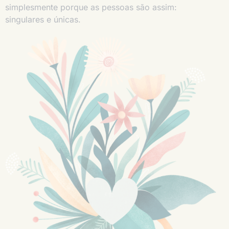
simplesmente porque as pessoas são assim:
singulares e únicas.
2ª VIA DO BOLETO
Caixa de
Obituários
memórias
Jazigo
Repatriação
Floricultura
Vela Virtual
Columbário
Praça da guarda