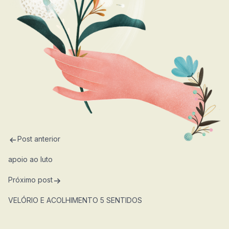
2ª VIA DO BOLETO
Caixa de
Obituários
memórias
Jazigo
Repatriação
Floricultura
Vela Virtual
Columbário
Praça da guarda
Post anterior
apoio ao luto
Próximo post
VELÓRIO E ACOLHIMENTO 5 SENTIDOS