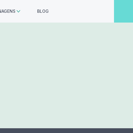
EVENTOS
NAGENS
BLOG
SOBRE NÓS
(11) 2404-8900
(11) 2050-0200
ÁREA DO CLIENTE
Floricultura
Columbário
Praça da guarda
ATENDIMENTO 24H
WHATSAPP
FALE CONOSCO
ONDE ESTAMOS