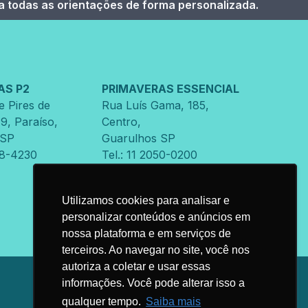
 todas as orientações de forma personalizada.
AS P2
PRIMAVERAS ESSENCIAL
re Pires de
Rua Luís Gama
,
185
,
79
,
Paraíso
,
Centro
,
SP
Guarulhos
SP
88-4230
Tel.: 11 2050-0200
Utilizamos cookies para analisar e
Utilizamos cookies para analisar e
personalizar conteúdos e anúncios em
personalizar conteúdos e anúncios em
nossa plataforma e em serviços de
nossa plataforma e em serviços de
terceiros. Ao navegar no site, você nos
terceiros. Ao navegar no site, você nos
autoriza a coletar e usar essas
autoriza a coletar e usar essas
informações. Você pode alterar isso a
informações. Você pode alterar isso a
qualquer tempo.
qualquer tempo.
Saiba mais
Saiba mais