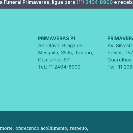
a Funeral Primaveras, ligue para
(11) 2404-8900
e receba
PRIMAVERAS P1
PRIMAVER
Av. Otávio Braga de
Av. Silvest
Mesquita
,
3535
,
Taboão
,
Freitas
,
15
Guarulhos
SP
Guarulhos
Tel.: 11 2404-8900
Tel.: 11 20
morte, oferecendo acolhimento, respeito,