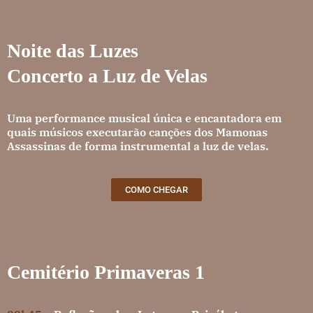
2ª VIA DO BOLETO
Caixa de
Obituários
memórias
Jazigo
Repatriação
Noite das Luzes
Concerto a Luz de Velas
Floricultura
Vela Virtual
Columbário
Uma performance musical única e encantadora em
quais músicos executarão canções dos Mamonas
Assassinas de forma instrumental a luz de velas.
Praça da guarda
COMO CHEGAR
Cemitério Primaveras 1